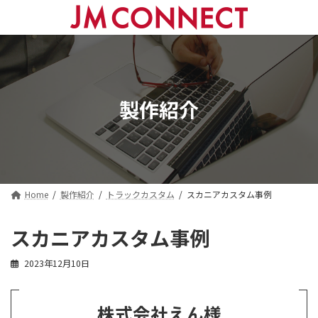
コ
ナ
ン
ビ
テ
ゲ
ン
ー
ツ
シ
へ
ョ
ス
ン
製作紹介
キ
に
ッ
移
プ
動
Home
製作紹介
トラックカスタム
スカニアカスタム事例
スカニアカスタム事例
2023年12月10日
株式会社えん様