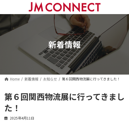
コ
ナ
ン
ビ
テ
ゲ
ン
ー
ツ
シ
へ
ョ
ス
ン
新着情報
キ
に
ッ
移
プ
動
Home
新着情報
お知らせ
第６回関西物流展に行ってきました！
第６回関西物流展に行ってきまし
た！
2025年4月11日